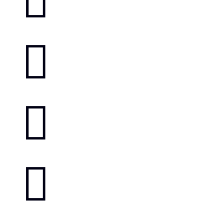



