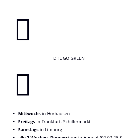

DHL GO GREEN

Mittwochs
in Horhausen
Freitags
in Frankfurt, Schillermarkt
Samstags
in Limburg
alle 2 Wochen, Donnerstags
in Hennef (02.07.26 &