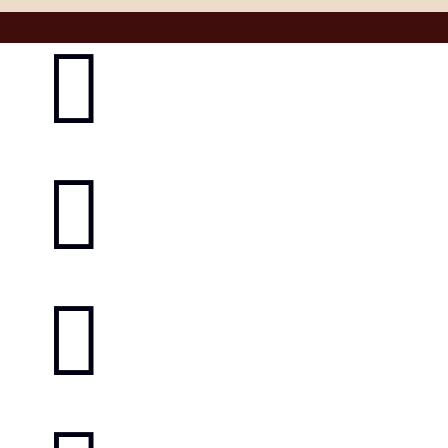


