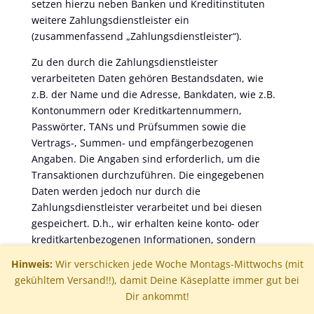
setzen hierzu neben Banken und Kreditinstituten
weitere Zahlungsdienstleister ein
(zusammenfassend „Zahlungsdienstleister“).
Zu den durch die Zahlungsdienstleister
verarbeiteten Daten gehören Bestandsdaten, wie
z.B. der Name und die Adresse, Bankdaten, wie z.B.
Kontonummern oder Kreditkartennummern,
Passwörter, TANs und Prüfsummen sowie die
Vertrags-, Summen- und empfängerbezogenen
Angaben. Die Angaben sind erforderlich, um die
Transaktionen durchzuführen. Die eingegebenen
Daten werden jedoch nur durch die
Zahlungsdienstleister verarbeitet und bei diesen
gespeichert. D.h., wir erhalten keine konto- oder
kreditkartenbezogenen Informationen, sondern
lediglich Informationen mit Bestätigung oder
Hinweis:
Wir verschicken jede Woche Montags-Mittwochs (mit
Negativbeauskunftung der Zahlung. Unter
gekühltem Versand!!), damit Deine Käseplatte immer gut bei
Umständen werden die Daten seitens der
Dir ankommt!
Zahlungsdienstleister an Wirtschaftsauskunfteien