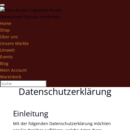
Käse Reuter
Gemeinsam Genuss entdecken
Home
Shop
Über uns
Unsere Märkte
Umwelt
Events
Blog
Mein Account
Warenkorb
Datenschutzerklärung
Einleitung
Mit der folgenden Datenschutzerklärung möchten