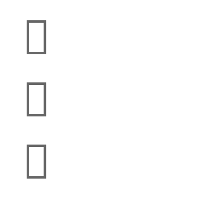


