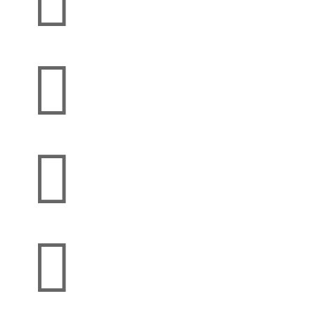



