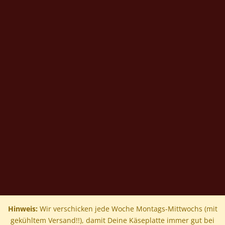
0
Hinweis:
Wir verschicken jede Woche Montags-Mittwochs (mit
gekühltem Versand!!), damit Deine Käseplatte immer gut bei