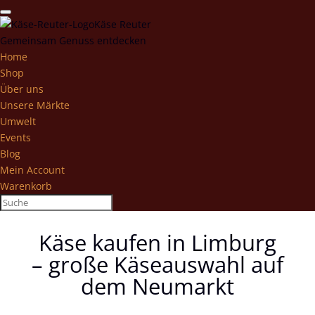
Käse Reuter
Gemeinsam Genuss entdecken
Home
Shop
Über uns
Unsere Märkte
Umwelt
Events
Blog
Mein Account
Warenkorb
Käse kaufen in Limburg
– große Käseauswahl auf
dem Neumarkt