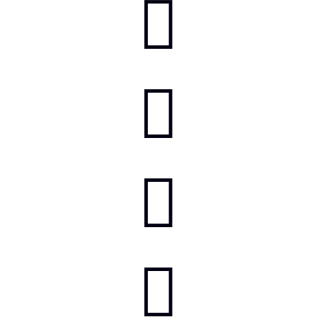



