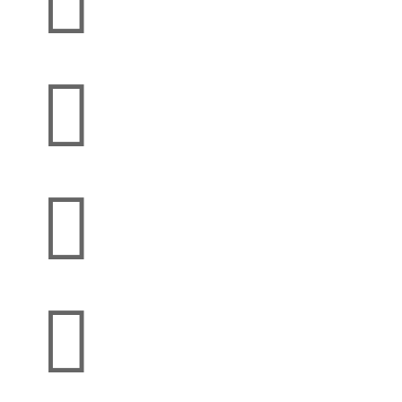



