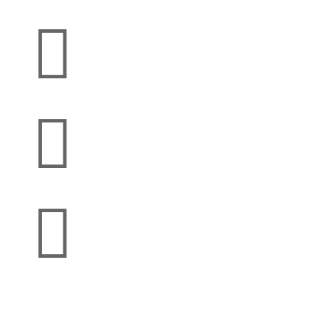


