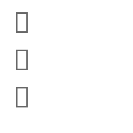


