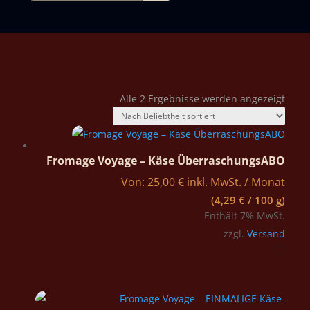
Nach
Alle 2 Ergebnisse werden angezeigt
Belie
sortie
Fromage Voyage – Käse ÜberraschungsABO
Von:
25,00
€
inkl. MwSt.
/ Monat
(
4,29
€
/ 100 g)
Enthält 7% MwSt.
zzgl.
Versand