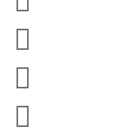



