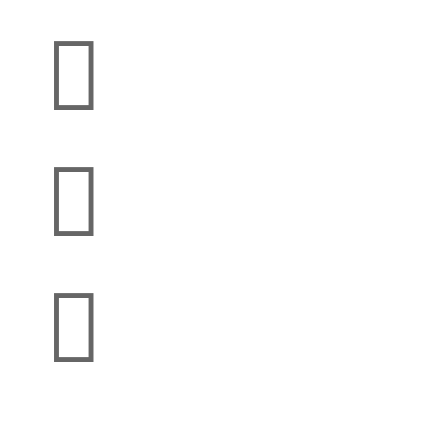


