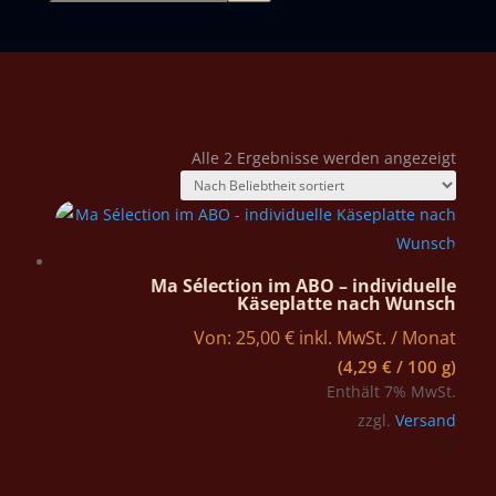
Nach
Alle 2 Ergebnisse werden angezeigt
Belie
sortie
Ma Sélection im ABO – individuelle
Käseplatte nach Wunsch
Von:
25,00
€
inkl. MwSt.
/ Monat
(
4,29
€
/ 100 g)
Enthält 7% MwSt.
zzgl.
Versand