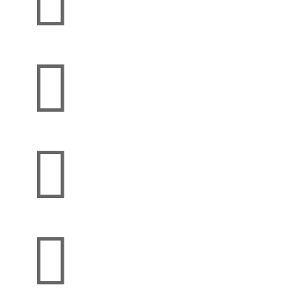



