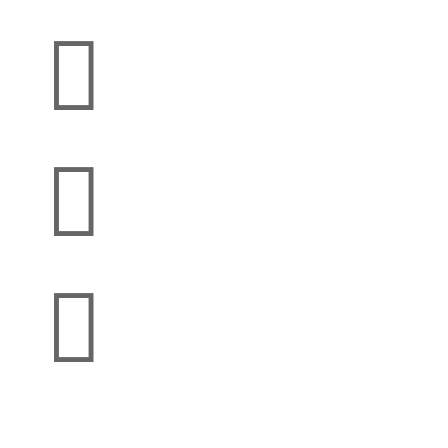


