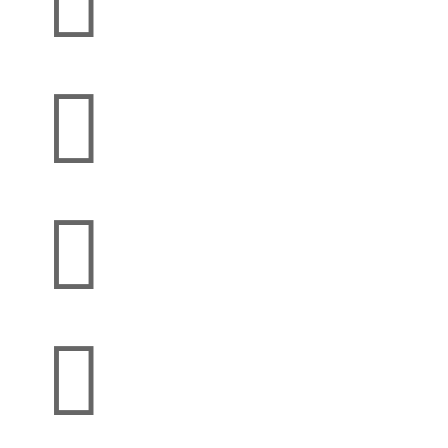



