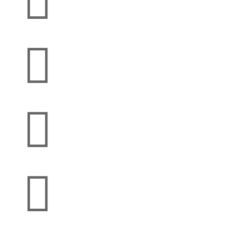



