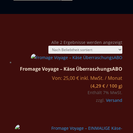
Nach
Alle 2 Ergebnisse werden angezeigt
Belie
sortie
Fromage Voyage – Käse ÜberraschungsABO
Von:
25,00
€
inkl. MwSt.
/ Monat
(
4,29
€
/ 100 g)
Enthält 7% MwSt.
zzgl.
Versand