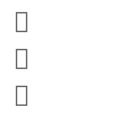


