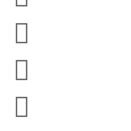


