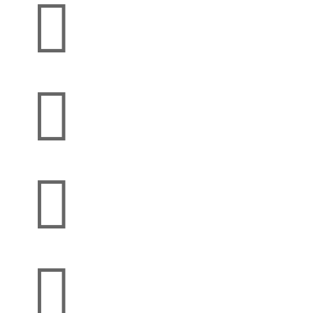



