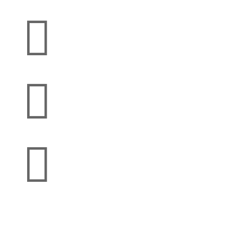


