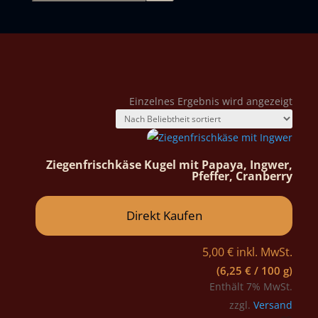
Einzelnes Ergebnis wird angezeigt
Ziegenfrischkäse Kugel mit Papaya, Ingwer,
Pfeffer, Cranberry
Direkt Kaufen
5,00
€
inkl. MwSt.
(
6,25
€
/ 100 g)
Enthält 7% MwSt.
zzgl.
Versand