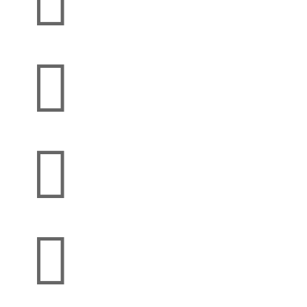



