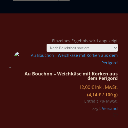
Einzelnes Ergebnis wird angezeigt
Au Bouchon – Weichkäse mit Korken aus
dem Perigord
12,00
€
inkl. MwSt.
(
4,14
€
/ 100 g)
Enthält 7% MwSt.
zzgl.
Versand