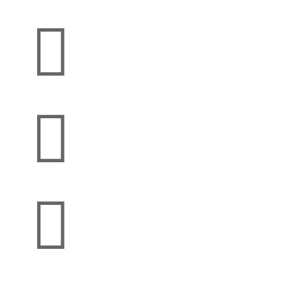


