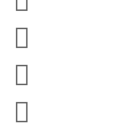



