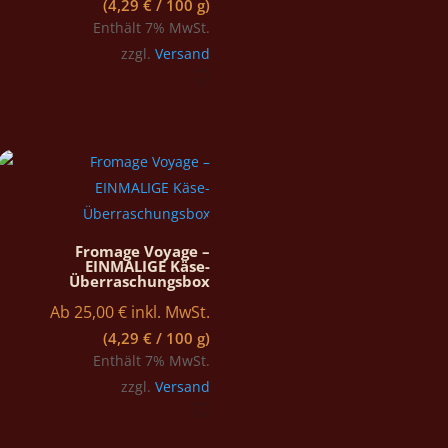
(
4,29
€
/ 100 g)
Enthält 7% MwSt.
zzgl.
Versand
Fromage Voyage –
EINMALIGE Käse-
Überraschungsbox
Ab
25,00
€
inkl. MwSt.
(
4,29
€
/ 100 g)
Enthält 7% MwSt.
zzgl.
Versand