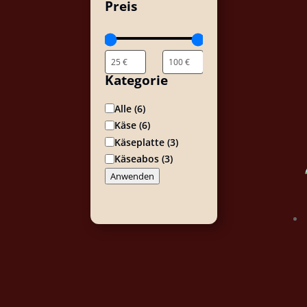
Preis
Kategorie
Kategorie
Alle
(
6
)
Käse
(
6
)
Käseplatte
(
3
)
Käseabos
(
3
)
Anwenden