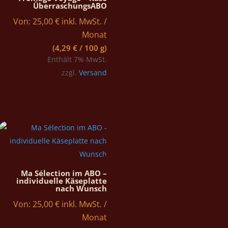
ÜberraschungsABO
Von:
25,00
€
inkl. MwSt.
/
Monat
(
4,29
€
/ 100 g)
Enthält 7% MwSt.
zzgl.
Versand
Ma Sélection im ABO –
individuelle Käseplatte
nach Wunsch
Von:
25,00
€
inkl. MwSt.
/
Monat