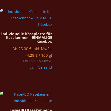
Individuelle Käseplatte für
Käsekenner – EINMALIGE
Käsebox
Ab
25,00
€
inkl. MwSt.
(
4,29
€
/ 100 g)
Enthält 7% MwSt.
zzgl.
Versand
KäseABO Käsekenner –