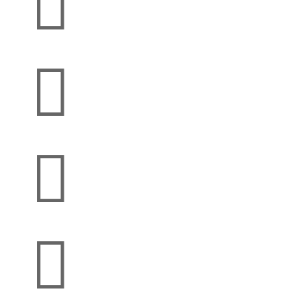



