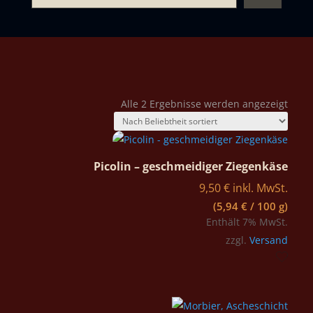
Nach
Alle 2 Ergebnisse werden angezeigt
Belie
sortie
Picolin – geschmeidiger Ziegenkäse
9,50
€
inkl. MwSt.
(
5,94
€
/ 100 g)
Enthält 7% MwSt.
zzgl.
Versand