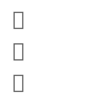


