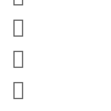


