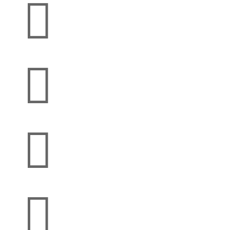



