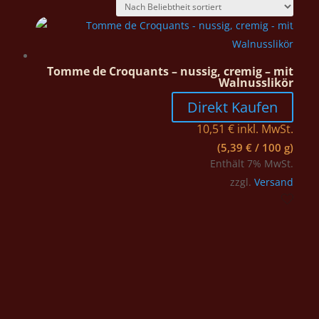
Tomme de Croquants – nussig, cremig – mit
Walnusslikör
Direkt Kaufen
10,51
€
inkl. MwSt.
(
5,39
€
/ 100 g)
Enthält 7% MwSt.
zzgl.
Versand