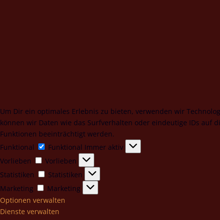
Um Dir ein optimales Erlebnis zu bieten, verwenden wir Technol
können wir Daten wie das Surfverhalten oder eindeutige IDs auf 
Funktionen beeinträchtigt werden.
Funktional
Funktional
Immer aktiv
Vorlieben
Vorlieben
Statistiken
Statistiken
Marketing
Marketing
Optionen verwalten
Dienste verwalten