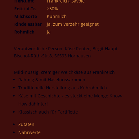
Herkunft
Frankreich
,
Savoie
Fett i.d.Tr.
>50%
Milchsorte
Kuhmilch
Rinde essbar
ja, zum Verzehr geeignet
Rohmilch
ja
Verantwortliche Person:
Käse Reuter, Birgit Haupt,
Bischof-Rüth-Str.8, 56593 Horhausen
Mild-nussig, cremiger Weichkäse aus Frankreich
Rahmig & mit Haselnussaromen
Traditionelle Herstellung aus Kuhrohmilch
Käse mit Geschichte - es steckt eine Menge Know-
How dahinter!
Klassisch auch für Tartiflette
Zutaten
Nährwerte