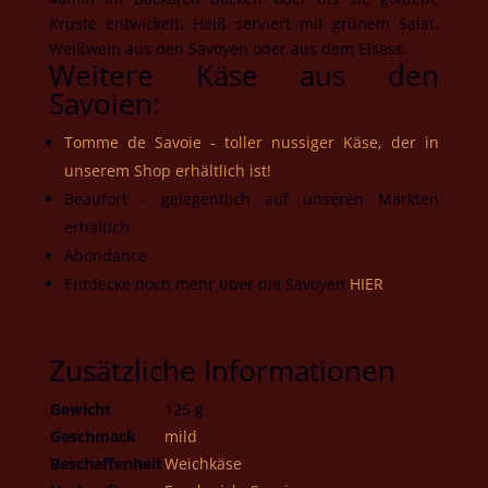
Kruste entwickelt. Heiß serviert mit grünem Salat.
Weißwein aus den Savoyen oder aus dem Elsass.
Weitere Käse aus den
Savoien:
Tomme de Savoie - toller nussiger Käse, der in
unserem Shop erhältlich ist!
Beaufort - gelegentlich auf unseren Märkten
erhältich
Abondance
Entdecke noch mehr über die Savoyen
HIER
Zusätzliche Informationen
Gewicht
125 g
Geschmack
mild
Beschaffenheit
Weichkäse