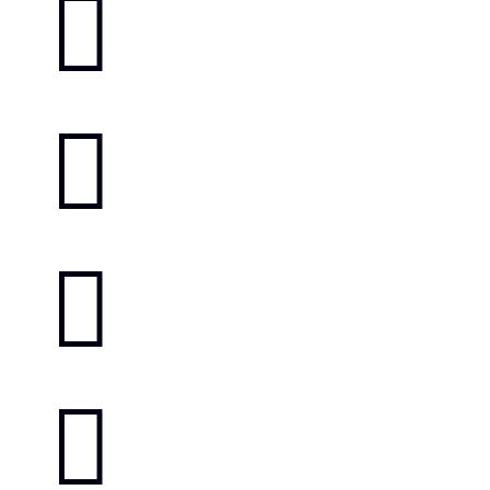



