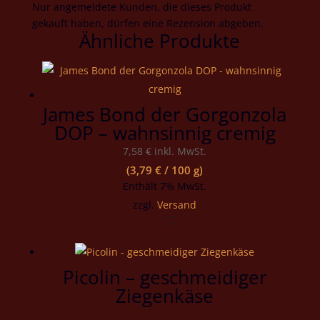
Nur angemeldete Kunden, die dieses Produkt
gekauft haben, dürfen eine Rezension abgeben.
Ähnliche Produkte
James Bond der Gorgonzola
DOP – wahnsinnig cremig
7,58
€
inkl. MwSt.
(
3,79
€
/ 100 g)
Enthält 7% MwSt.
zzgl.
Versand
Picolin – geschmeidiger
Ziegenkäse