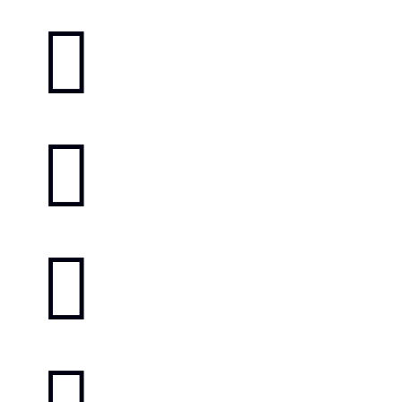


