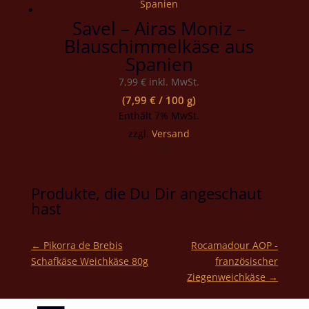
Savel – Airas Moniz –
Blauschimmelkäse aus
Spanien
7,99
€
inkl. MwSt.
(
7,99
€
/ 100 g)
Enthält 7% MwSt.
zzgl.
Versand
Produkte, die Du Dir angeschaut
hast
← Pikorra de Brebis
Rocamadour AOP -
Schafkäse Weichkäse 80g
französischer
Ziegenweichkäse →