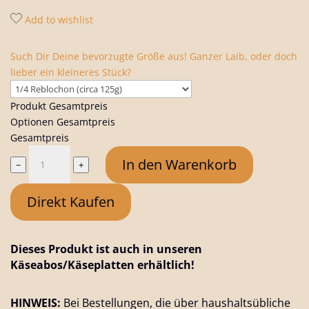
Add to wishlist
Such Dir Deine bevorzugte Größe aus! Ganzer Laib, oder doch
lieber ein kleineres Stück?
Produkt Gesamtpreis
Optionen Gesamtpreis
Gesamtpreis
Reblochon
In den Warenkorb
−
+
de
Savoie
Direkt Kaufen
AOP
-
französischer
Dieses Produkt ist auch in unseren
Weichkäse
Käseabos/Käseplatten erhältlich!
Menge
HINWEIS:
Bei Bestellungen, die über haushaltsübliche