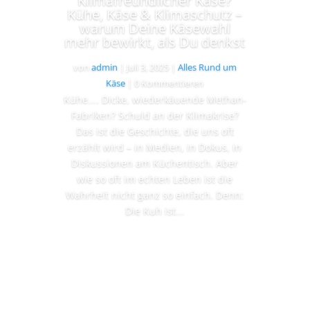
Klimafreundlicher Käse?
Kühe, Käse & Klimaschutz –
warum Deine Käsewahl
mehr bewirkt, als Du denkst
von
admin
|
Juli 3, 2025
|
Alles Rund um
Käse
| 0 Kommentieren
Kühe.... Dicke, wiederkäuende Methan-
Fabriken? Schuld an der Klimakrise?
Das ist die Geschichte, die uns oft
erzählt wird – in Medien, in Dokus, in
Diskussionen am Küchentisch. Aber
wie so oft im echten Leben ist die
Wahrheit nicht ganz so einfach. Denn:
Die Kuh ist...
Lesen Sie mehr