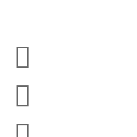


