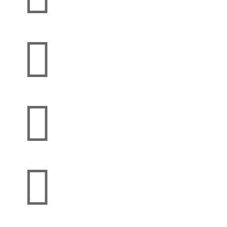


