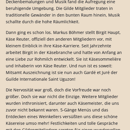
Deckenbemalungen und Musik fand die Aufregung eine
beruhigende Umgebung. Die Gilde Mitglieder traten in
traditionelle Gewänder in den bunten Raum hinein, Musik
schallte durch die hohe Räumlichkeit.
Dann ging es schon los. Markus Böhmer stellt Birgit Haupt,
Käse Reuter, offiziell den anderen Mitgliedern vor, mit
kleinem Einblick in ihre Käse-Karriere. Seit Jahrzehnte
arbeitet Birgit in der Käsebranche und hatte von Anfang an
eine Liebe zur Rohmilch entwickelt. Sie ist Käsesommelière
und Inhaberin von Käse Reuter. Und nun ist es soweit:
Mitsamt Auszeichnung ist sie nun auch Gardé et Juré der
Guilde Internationale Saint Uguzon!
Die Nervosität war groß, doch die Vorfreude war noch
größer. Doch sie war nicht die Einzige. Weitere Mitglieder
wurden inthronisiert, darunter auch Käsemeister, die uns
zuvor nicht bekannt waren. 5-Gänge Menüs und das
Entdecken eines Weinkellers versüßten uns diese schöne
Käsereise umso mehr! Festlichkeiten und tolle Gespräche
mit den Gildenmitgliedern sorgten für einen wundervollen