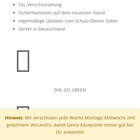
SSL-Verschlüsselung
Sicherheitstools auf dem neuesten Stand
regelmäßige Updates zum Schutz Deiner Daten
Server in Deutschland

DHL GO GREEN

Hinweis:
Wir verschicken jede Woche Montags-Mittwochs (mit
gekühltem Versand!!), damit Deine Käseplatte immer gut bei
Dir ankommt!