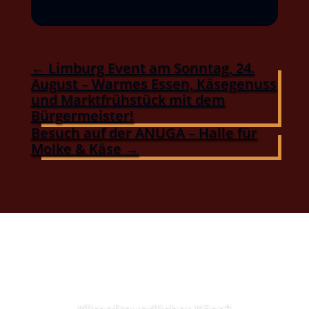
←
Limburg Event am Sonntag, 24.
August – Warmes Essen, Käsegenuss
und Marktfrühstück mit dem
Bürgermeister!
Besuch auf der ANUGA – Halle für
Molke & Käse
→