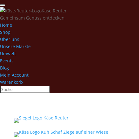
Käse Reuter
Gemeinsam Genuss entdecken
Home
Shop
Über uns
Unsere Märkte
Umwelt
Events
Blog
Mein Account
Warenkorb