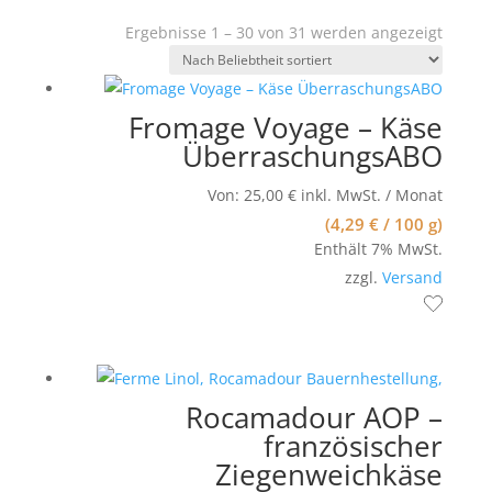
Nach
Ergebnisse 1 – 30 von 31 werden angezeigt
Belieb
sortier
Fromage Voyage – Käse
ÜberraschungsABO
Von:
25,00
€
inkl. MwSt.
/ Monat
(
4,29
€
/ 100 g)
Enthält 7% MwSt.
zzgl.
Versand
Rocamadour AOP –
französischer
Ziegenweichkäse