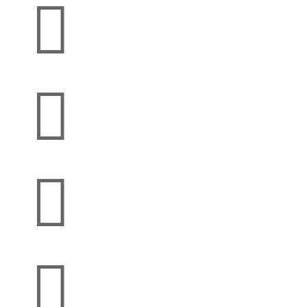



