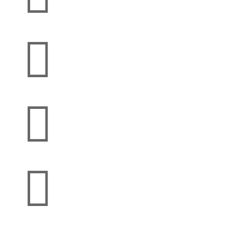


