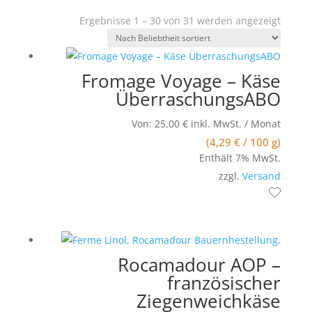
Nach
Ergebnisse 1 – 30 von 31 werden angezeigt
Belieb
sortier
Fromage Voyage – Käse
ÜberraschungsABO
Von:
25,00
€
inkl. MwSt.
/ Monat
(
4,29
€
/ 100 g)
Enthält 7% MwSt.
zzgl.
Versand
Rocamadour AOP –
französischer
Ziegenweichkäse