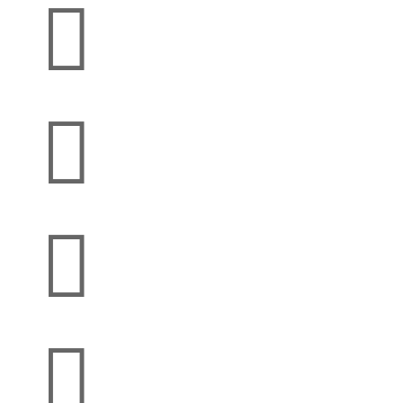



