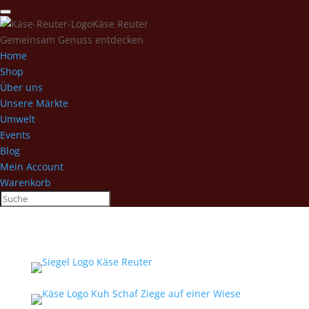
Käse Reuter
Gemeinsam Genuss entdecken
Home
Shop
Über uns
Unsere Märkte
Umwelt
Events
Blog
Mein Account
Warenkorb