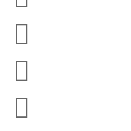


