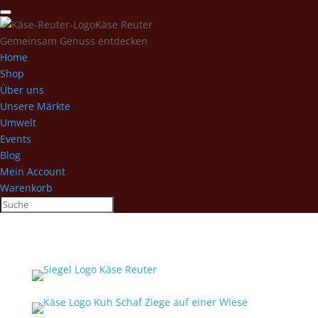
Käse Reuter
Gemeinsam Genuss entdecken
Home
Shop
Über uns
Unsere Märkte
Umwelt
Events
Blog
Mein Account
Warenkorb