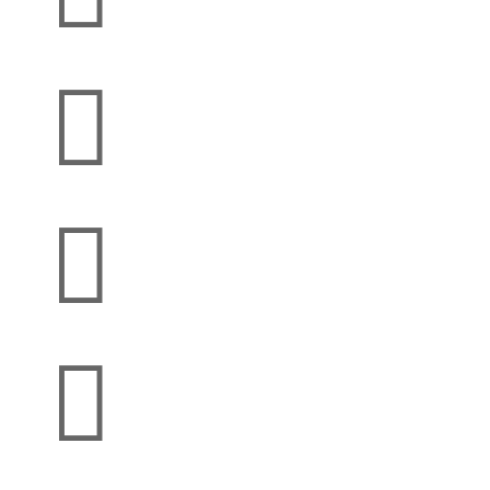


