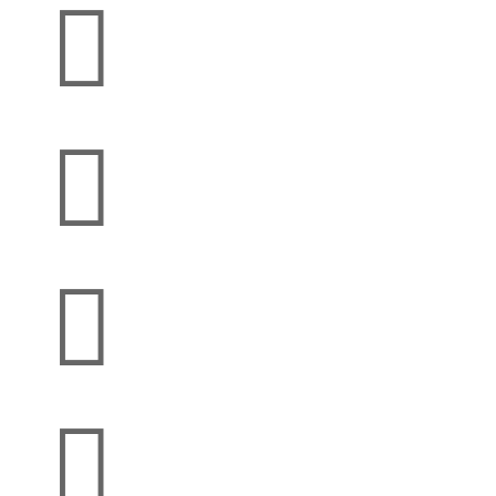



