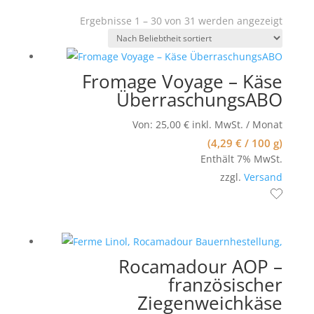
Nach
Ergebnisse 1 – 30 von 31 werden angezeigt
Belieb
sortier
Fromage Voyage – Käse
ÜberraschungsABO
Von:
25,00
€
inkl. MwSt.
/ Monat
(
4,29
€
/ 100 g)
Enthält 7% MwSt.
zzgl.
Versand
Rocamadour AOP –
französischer
Ziegenweichkäse